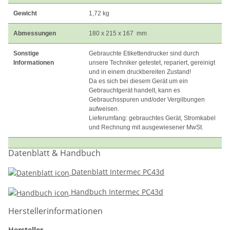
Gewicht
1,72 kg
Abmessungen
180 x 215 x 167 mm
Sonstige
Gebrauchte Etikettendrucker sind durch
Informationen
unsere Techniker getestet, repariert, gereinigt
und in einem druckbereiten Zustand!
Da es sich bei diesem Gerät um ein
Gebrauchtgerät handelt, kann es
Gebrauchsspuren und/oder Vergilbungen
aufweisen.
Lieferumfang: gebrauchtes Gerät, Stromkabel
und Rechnung mit ausgewiesener MwSt.
Datenblatt & Handbuch
Datenblatt Intermec PC43d
Handbuch Intermec PC43d
Herstellerinformationen
Hersteller