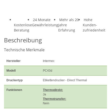
24 Monate
Mehr als 20
Hohe
Kostenlose
Gewährleistung
Jahre
Kunden-
Beratung
Erfahrung
zufriedenheit
Beschreibung
Technische Merkmale
Hersteller
Intermec
Modell
PC43d
Druckertyp
Etikettendrucker - Direct Thermal
Funktionen
Thermodirekt:
Ja
Thermotransfer:
Nein