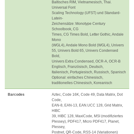
Baltisches RIM, Vietnamesisch, Thai.
Universal Font
Scaling Technology (UFST) und Standard-
Latein-
Zeichensätze: Monotype Century
Schoolbook, CG
Times, CG Times Bold, Letter Gothic, Andale
Mono
(WGL4), Andale Mono Bold (WGL4), Univers
55, Univers Bold 65, Univers Condensed
Bold,
Univers Extra Condensed, OCR-A, OCR-B
Englisch, Französisch, Deutsch,
Italienisch, Portugiesisch, Russisch, Spanisch
Optional: einfaches Chinesisch,
traditionelles Chinesisch, Koreanisch
Barcodes
Aztec, Code 16K, Code 49, Data Matrix, Dot
Code,
EAN-8, EAN-13, EAN.UCC 128, Grid Matrix,
HIBC
39, HIBC 128, MaxiCode, MSI (modifiziertes
Plessey), PDF417, Micro PDF417, Planet,
Plessey,
Postnet, QR-Code, RSS-14 (Variationen)