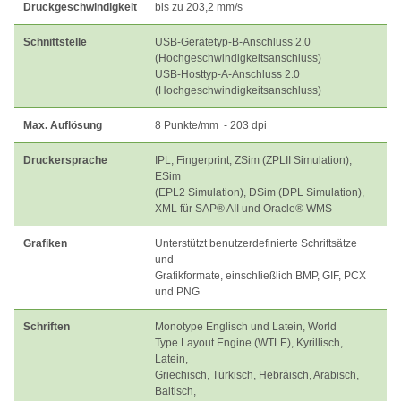
Druckgeschwindigkeit
bis zu 203,2 mm/s
Schnittstelle
USB-Gerätetyp-B-Anschluss 2.0
(Hochgeschwindigkeitsanschluss)
USB-Hosttyp-A-Anschluss 2.0
(Hochgeschwindigkeitsanschluss)
Max. Auflösung
8 Punkte/mm - 203 dpi
Druckersprache
IPL, Fingerprint, ZSim (ZPLII Simulation),
ESim
(EPL2 Simulation), DSim (DPL Simulation),
XML für SAP® AII und Oracle® WMS
Grafiken
Unterstützt benutzerdefinierte Schriftsätze
und
Grafikformate, einschließlich BMP, GIF, PCX
und PNG
Schriften
Monotype Englisch und Latein, World
Type Layout Engine (WTLE), Kyrillisch,
Latein,
Griechisch, Türkisch, Hebräisch, Arabisch,
Baltisch,